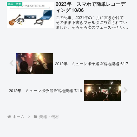
2023年 スマホで簡単レコーデ
楽器・機材
ィング 10/06
この記事、2021年の１月に書きかけて、
そのまま下書きフォルダに放置されてい
ました。そろそろ次のフェーズ−−という
よりは元のフェーズ？−−に進むべきだと
いう思いを強くし、いったんコロナ禍で
のリモート活動の総括とともに書き終え
て公開することに...
2012年 ミューレボ予選＠宮地楽器 6/17
2012年 ミューレボ予選＠宮地楽器 7/16
ホーム
楽器・機材