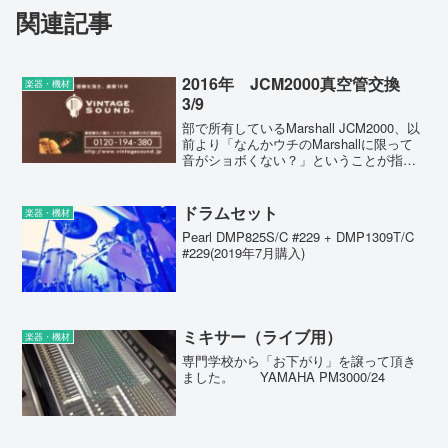
関連記事
2016年 JCM2000真空管交換
楽器・機材
3/9
部で所有しているMarshall JCM2000、以
前より「なんかウチのMarshallに限って
音がショボくない？」ということが指摘
されていました。最近ではとうとう、
「trebleを最大、masterを3時くらいまで
上げないと求める音が出な...
ドラムセット
楽器・機材
Pearl DMP825S/C #229 + DMP1309T/C
#229(2019年7月購入)
ミキサー（ライブ用）
楽器・機材
専門学校から「お下がり」を譲って頂き
ました。 YAMAHA PM3000/24