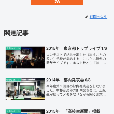
顧問の先生
関連記事
2015年 東京都トップライブ 1/6
活動レポート
コンテストで結果を出した（出すことの
多い）学校が集結する、こちらも恒例の
新年ライブです。ホスト校としては、
「１校から多くのバンドを出してもらっ
て、迎え入れる学校数そのものは少なく
抑える」というやり方の方が楽なもので
す。そこをあえて、２バンド...
2014年 部内発表会 6/8
活動レポート
今年度第１回目の部内発表会を行ないま
した。中杉音楽部の部内発表会は、上級
生が座ってメモを取りながら聞く形式で
あり、演奏技術やオリジナル曲の出来を
じっくりと聴く（見る）機会です。ま
た、この時期の発表会は夏の連盟コンテ
ストにエントリーするバンド...
2015年 「高校生新聞」掲載
活動レポート