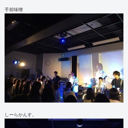
手前味噌
しーらかんす。