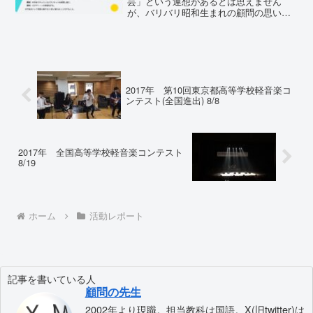
芸」という連想があるとは思えません
が、バリバリ昭和生まれの顧問の思いつ
きによって、年末に以下の企画が部員に
提示されました。実施日 ：新学期最初
のパート練習の日（追って連絡／２年生
の研修旅行の後）やること：各...
2017年 第10回東京都高等学校軽音楽コ
ンテスト(全国進出) 8/8
2017年 全国高等学校軽音楽コンテスト
8/19
ホーム
活動レポート
記事を書いている人
顧問の先生
2002年より現職。担当教科は国語。X(旧twitter)は