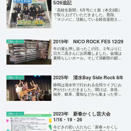
5/26追記
「高校生新聞」5月号に１面（本文2面）
で取り上げていただきました。普段、
「マジメに」活動している軽音楽部さん
としかお付き合いがないため、見出しの
「マジメに軽音」は違和感があります
が、全国的にはまだ「不良の集まり」の
イメージなのかも知れません...
2019年 NICO ROCK FES 12/29
活動レポート
年の瀬も押し迫ったこの日、２年ぶりに
日大二高さんにお邪魔しました。会場は
素晴らしいホール、そして演劇部の顧問
の先生の私物による(!)圧倒的な照明、と
いう素晴らしい環境で演奏させていただ
きました。日二さんの２年生バンドが
次々に素晴らしいライブ...
2025年 清水Bay Side Rock 8/8
活動レポート
静岡は清水市で行われる合同ライブにお
声がけいただきました。聞けば、奈良、
福井、岐阜、愛知などから集まった学校
が民間のライブスペースでライブを行う
とのこと。長く顧問を続けていると（そ
してそれなりの実績があると）、「人
脈」だけでこんな全国大会み...
2023年 新春かくし芸大会
活動レポート
1/16・19・26
今どきの若い人たちに「新春＝かくし