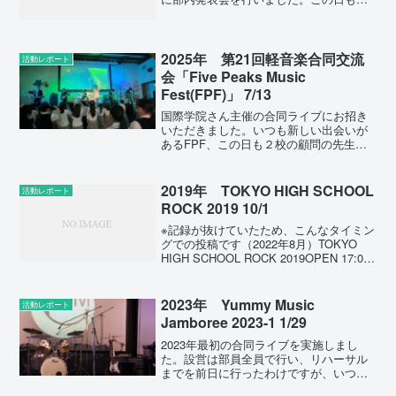
コーチを交えて各バンドのオリジナル曲
をじっくりと検討しました。秋の連盟コ
ンテスト（東京都高等学校文化祭 軽音
楽...
2025年 第21回軽音楽合同交流
活動レポート
会「Five Peaks Music
Fest(FPF)」 7/13
国際学院さん主催の合同ライブにお招き
いただきました。いつも新しい出会いが
あるFPF、この日も２校の顧問の先生と
初めてご挨拶をさせていただきまし
た。 ライブでは、「オリジナルのみな
ら３曲どうぞ」とのことで、poppin sugar
2019年 TOKYO HIGH SCHOOL
活動レポート
, nëo...
ROCK 2019 10/1
※記録が抜けていたため、こんなタイミン
グでの投稿です（2022年8月）TOKYO
HIGH SCHOOL ROCK 2019OPEN 17:00
/ START 17:30前売り ￥2,500- (D別)💡高
校生は ¥1,000-(D内)💡...
2023年 Yummy Music
活動レポート
Jamboree 2023-1 1/29
2023年最初の合同ライブを実施しまし
た。設営は部員全員で行い、リハーサル
までを前日に行ったわけですが、いつに
なく設営からリハの進行までスムーズ！