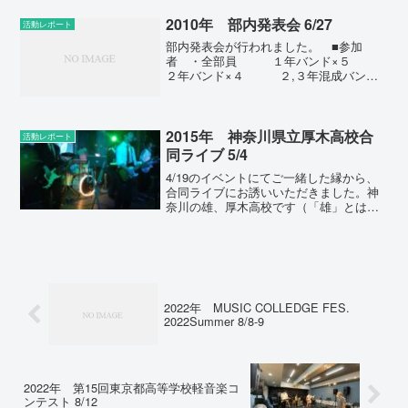
今の１，２年生が場数をふむことでだい
ぶスキルアップしたことが伺えます。本
2010年 部内発表会 6/27
活動レポート
番は前回に引き続き、完...
部内発表会が行われました。 ■参加
者 ・全部員 １年バンド×５
２年バンド×４ ２,３年混成バンド×
１ ３年バンド×１ ・顧問 ・コー
チ ・ＯＢＯＧ（８名）■今回の発表会の
ノルマ ・１年→課題曲（１曲） ・２
年→オリジナル曲...
2015年 神奈川県立厚木高校合
活動レポート
同ライブ 5/4
4/19のイベントにてご一緒した縁から、
合同ライブにお誘いいただきました。神
奈川の雄、厚木高校です（「雄」とはい
えガールズバンドが元気のようです
が…）。普段より顧問としては、「積極
的なチャレンジは“次”への門戸を開いてく
れるものだ」というこ...
2022年 MUSIC COLLEDGE FES.
2022Summer 8/8-9
2022年 第15回東京都高等学校軽音楽コ
ンテスト 8/12