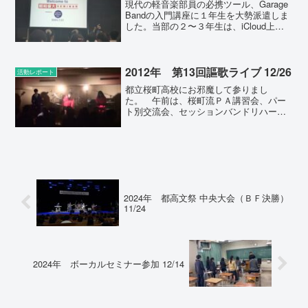
現代の軽音楽部員の必携ツール、Garage
Bandの入門講座に１年生を大勢派遣しま
した。当部の２〜３年生は、iCloud上で
Garage Bandのプロジェクトを共同編集
し、宅録も含めた形で曲作りを進めてい
ます。本セミナーは、１年生が、基...
2012年 第13回謳歌ライブ 12/26
活動レポート
都立桜町高校にお邪魔して参りまし
た。 午前は、桜町流ＰＡ講習会、パー
ト別交流会、セッションバンドリハーサ
ルを行い、午後からライブが行われまし
た。 〈tuneful highway〉 〈Lucid
Dream〉 通常の合同ライブの後に
は、参...
2024年 都高文祭 中央大会（ＢＦ決勝）
11/24
2024年 ボーカルセミナー参加 12/14