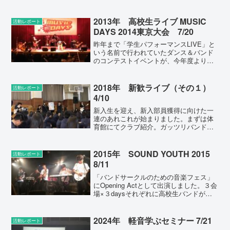
とのこと。長く顧問を続けていると（そ
してそれなりの実績があると）、「人
脈」だけでこんな全国大会み...
2013年 高校生ライブ MUSIC
活動レポート
DAYS 2014東京大会 7/20
昨年まで「学生パフォーマンスLIVE」と
いう名前で行われていたダンス＆バンド
のコンテストイベントが、今年度より表
記のように改称し開催されました。本校
からは３年生バンドBe＊Richが新曲を引
っ提げて臨みましたが、結果は無冠に終
2018年 新歓ライブ（その１）
活動レポート
わりました。今...
4/10
新入生を迎え、新入部員獲得に向けた一
連のあれこれが始まりました。まずは体
育館にてクラブ紹介。ガッツリバンド演
奏をしたのは10年ぶりくらいかもしれま
せん。（以前は、体育館でドーン！と演
奏すると、入部希望者が集まり過ぎてし
2015年 SOUND YOUTH 2015
活動レポート
まうので、わりに地味に...
8/11
「バンドサークルのための音楽フェス」
にOpening Actとして出演しました。３会
場×３daysそれぞれに高校生バンドが１
つずつ登場し、うち１バンドが上位大会
＠O-Eastで演奏できることになっていま
したが、残念ながら選出されませんでし
2024年 軽音学ぶセミナー 7/21
活動レポート
た...