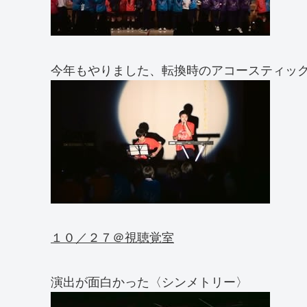
今年もやりました、転換時のアコースティッ
１０／２７＠視聴覚室
演出が面白かった〈シンメトリー〉