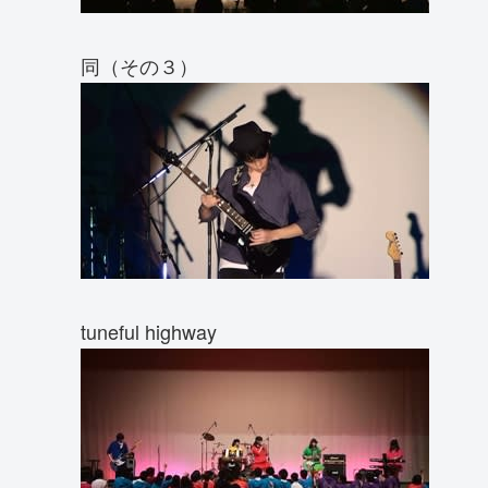
同（その３）
tuneful highway