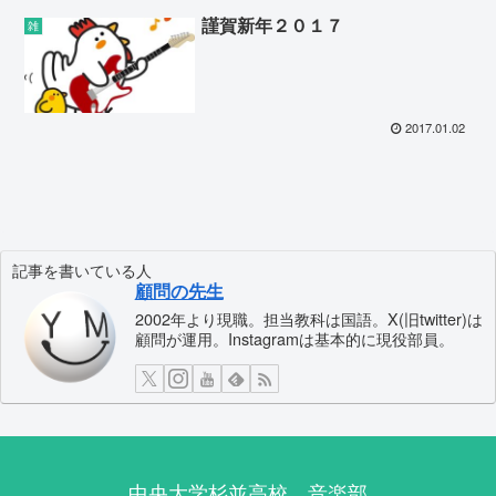
謹賀新年２０１７
雑
2017.01.02
記事を書いている人
顧問の先生
2002年より現職。担当教科は国語。X(旧twitter)は
顧問が運用。Instagramは基本的に現役部員。
中央大学杉並高校 音楽部