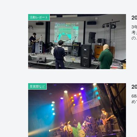
2
活動レポート
3
考
の.
2
受賞歴など
6
め