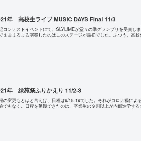
021年 高校生ライブ MUSIC DAYS Final 11/3
記コンテストイベントにて、SLYL!MEが堂々の準グランプリを受賞しま
で１曲まるまる演奏したのはこのステージが最初でした。ふつう、高校生
021年 緑苑祭ふりかえり 11/2-3
程の変更もとはと言えば、日程は9/18-19でした。それがコロナ禍によ
施でもなく、日程を延期できたのは、卒業生の９割以上が内部進学する大