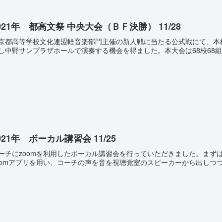
021年 都高文祭 中央大会（ＢＦ決勝） 11/28
京都高等学校文化連盟軽音楽部門主催の新人戦に当たる公式戦にて、本校
し中野サンプラザホールで演奏する機会を得ました。本大会は68校68組
021年 ボーカル講習会 11/25
ーチにzoomを利用したボーカル講習会を行っていただきました。まずは
oomアプリを用い、コーチの声を音を視聴覚室のスピーカーから出しつつ、