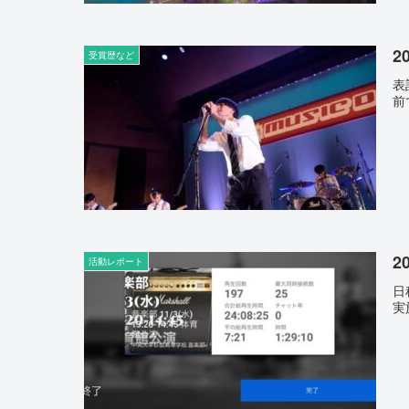
2
受賞歴など
表
前
2
活動レポート
日
実