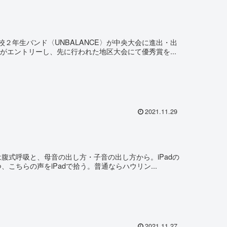
２年生バンド〈UNBALANCE〉が中央大会に進出・出
がエントリーし、先に行われた地区大会にて優秀賞を...
2021.11.29
腹式呼吸と、母音の出し方・子音の出し方から。iPadの
こちらの声をiPadで拾う。普通ならハウリン...
2021.11.27