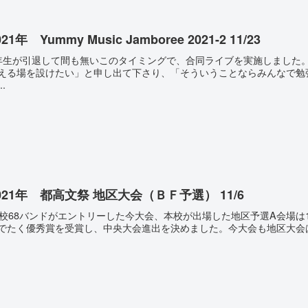
021年 Yummy Music Jamboree 2021-2 11/23
年生が引退して間も無いこのタイミングで、合同ライブを実施しました。折
える場を設けたい」と申し出て下さり、「そういうことならみんなで勉
..
021年 都高文祭 地区大会（ＢＦ予選） 11/6
8校68バンドがエントリーした今大会、本校が出場した地区予選A会場は1
でたく優秀賞を受賞し、中央大会進出を決めました。今大会も地区大会は