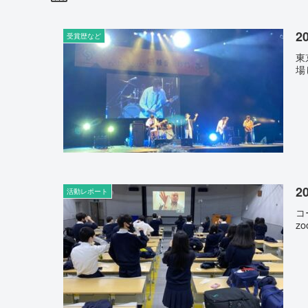
2
受賞歴など
東
場
2
活動レポート
コ
z