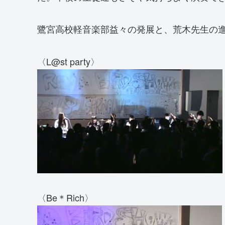
鷺宮高校軽音楽部益々の発展と、荒木先生の
〈L@st party〉
〈Be＊Rich〉