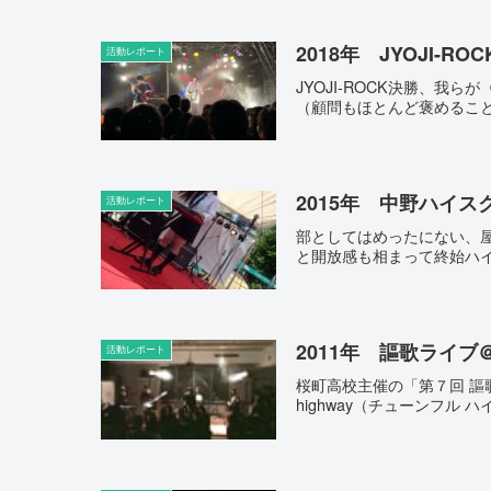
2018年 JYOJI-ROC
活動レポート
JYOJI-ROCK決勝、
（顧問もほとんど褒めること
2015年 中野ハイス
活動レポート
部としてはめったにない、
と開放感も相まって終始ハイ
2011年 謳歌ライブ＠
活動レポート
桜町高校主催の「第７回 謳歌
highway（チューンフル 