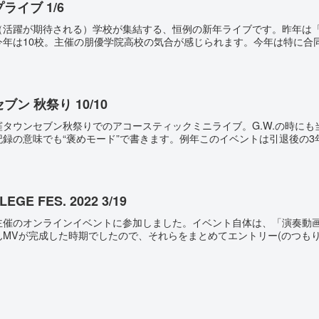
ライブ 1/6
（活躍が期待される）学校が集結する、恒例の新年ライブです。昨年は
年は10校。主催の朋優学院高校の気合が感じられます。今年は特に合同ラ
ブン 秋祭り 10/10
窪タウンセブン秋祭りでのアコースティックミニライブ。G.W.の時に
録の意味でも“褒めモード”で書きます。例年このイベントは引退後の3年生
EGE FES. 2022 3/19
主催のオンラインイベントに参加しました。イベント自体は、「演奏動
MVが完成した時期でしたので、それらをまとめてエントリー(のつもりが