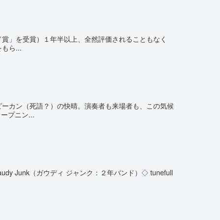
ンド賞」を受賞）１年半以上、全然評価されることもなく
ら...
ピーカン（死語？）の快晴。演奏者も来場者も、この気候
プニン...
unk（ガウディ ジャンク：２年バンド）◇ tunefull