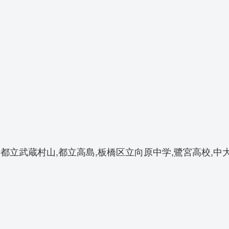
,都立武蔵村山,都立高島,板橋区立向原中学,鷺宮高校,中