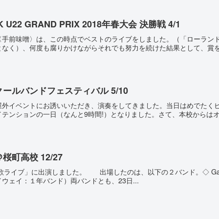
K U22 GRAND PRIX 2018年春大会 決勝戦 4/1
我らが〈手前味噌〉は、この時点でベストのライブをしました。（「ローラ
なく）、何度も腐りかけながらそれでも努力を続けた結果として、賞をも
クールバンドフェスティバル 5/10
屋外イベントにお誘いいただき、演奏をしてきました。当日はめでたく
テンションの一日（なんと9時間!）となりました。さて、本校からはオー
桜町高校 12/27
ライブ」に出演しました。 出場したのは、以下の２バンド。◇ Gaudy J
ハイウェイ：１年バンド）両バンドとも、23日...