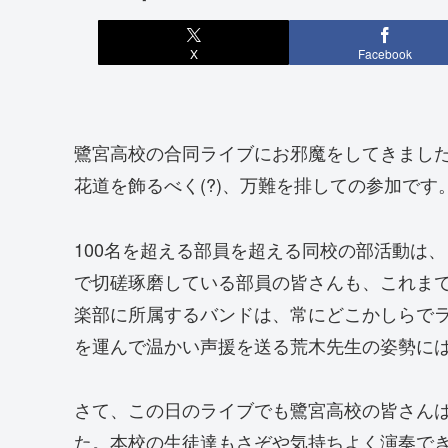
X
Facebook
鷺宮高校の合同ライブにお邪魔をしてきまし
花道を飾るべく(?)、万難を排しての参加です
100名を超える部員を超える同校の部活動は
で切磋琢磨している部員の皆さんも、これま
楽部に所属するバンドは、常にどこかしらで
を運んで温かい声援を送る荒木先生の姿勢に
さて、この日のライブでも鷺宮高校の皆さん
た。本校の生徒達もさぞや気持ちよく演奏で