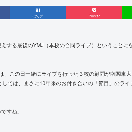
はてブ
Pocket
えする最後のYMJ（本校の合同ライブ）ということに
けたのは、この日一緒にライブを行った３校の顧問が南関
問としては、まさに10年来のお付き合いの「節目」のラ
いですね。