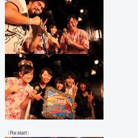
〈Re:start〉