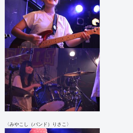
〈みやこし（バンド）りさこ〉