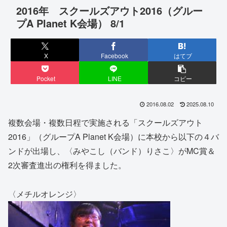
2016年 スクールズアウト2016（グルー
プA Planet K会場） 8/1
X
Facebook
はてブ
Pocket
LINE
コピー
2016.08.02
2025.08.10
複数会場・複数日程で実施される「スクールズアウト
2016」（グループA Planet K会場）に本校から以下の４バ
ンドが出場し、〈みやこし（バンド）りさこ〉がMC賞＆
2次審査進出の権利を得ました。
〈メチルオレンジ〉