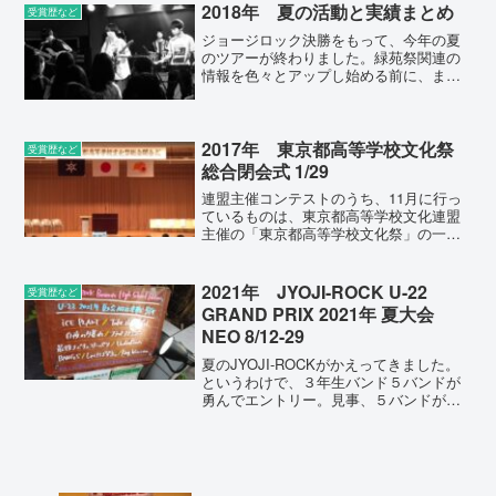
組がエントリーし、先に行われた地区大
2018年 夏の活動と実績まとめ
受賞歴など
会にて優秀賞を...
ジョージロック決勝をもって、今年の夏
のツアーが終わりました。緑苑祭関連の
情報を色々とアップし始める前に、まと
めておきましょう。毎年いろいろなドラ
マがある「夏」です。生徒と一緒に涙を
流した年もありましたが、今夏は「怒
り」とともにいろいろと考え...
2017年 東京都高等学校文化祭
受賞歴など
総合閉会式 1/29
連盟主催コンテストのうち、11月に行っ
ているものは、東京都高等学校文化連盟
主催の「東京都高等学校文化祭」の一環
として行われています。（あれは「軽音
楽部門大会」なわけです。）その「東京
都高等学校文化祭」の表彰式ならびに閉
2021年 JYOJI-ROCK U-22
受賞歴など
会式が東京都庁第一庁舎...
GRAND PRIX 2021年 夏大会
NEO 8/12-29
夏のJYOJI-ROCKがかえってきました。
というわけで、３年生バンド５バンドが
勇んでエントリー。見事、５バンドが音
源審査～本戦を突破し、準決勝にコマを
進めました。決勝戦の結果は以下のとお
り。上位３賞は逃しましたが、いろいろ
な賞をいただきま...