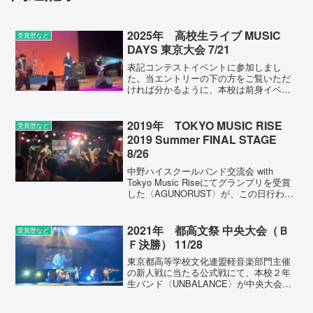
2025年 高校生ライブ MUSIC
受賞歴など
DAYS 東京大会 7/21
表記コンテストイベントに参加しまし
た。当エントリーの下の方をご覧いただ
ければ分かるように、本校は前身イベン
トである「学生パフォーマンスLIVE」の
頃から欠かさずエントリーさせていただ
いており、そして毎年大きなステージで
2019年 TOKYO MUSIC RISE
受賞歴など
演奏する機会をいただい...
2019 Summer FINAL STAGE
8/26
中野ハイスクールバンド交流会 with
Tokyo Music Riseにてグランプリを受賞
した〈AGUNORUST〉が、この日行われ
たファイナルのステージに臨みました。
ファイナルのステージでは293組のエント
リーの中から選ばれた14組の高...
2021年 都高文祭 中央大会（Ｂ
受賞歴など
Ｆ決勝） 11/28
東京都高等学校文化連盟軽音楽部門主催
の新人戦に当たる公式戦にて、本校２年
生バンド〈UNBALANCE〉が中央大会に
進出・出場し中野サンプラザホールで演
奏する機会を得ました。本大会は68校68