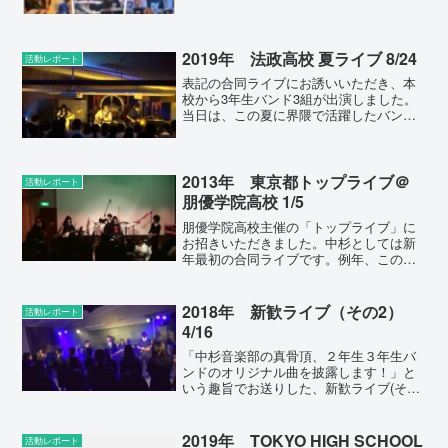
して翌週にご一緒する静岡の学校さんが
いらしているなど、平素より精力的な活
動が知られている学校です。十字形のス
テージを取り囲む「フロア...
2019年 法政高校 夏ライブ 8/24
活動レポート
表記の合同ライブにお誘いいただき、本
校から3年生バンド3組が出演しました。
当日は、この夏に界隈で活躍したバンド
が集まり、大いに盛り上がりました。ま
た、午後からは、法政高校名物(?)バンド
〈青い鹿〉の「笑い合い」を出るバンド
出るバンドでカバー...
2013年 東京都トップライブ＠
活動レポート
朋優学院高校 1/5
朋優学院高校主催の「トップライブ」に
お招きいただきました。中杉としては新
年最初の合同ライブです。例年、この名
称に恐れおののきながら参加させていた
だいているのですが、今年は「グランプ
リ受賞校」ということで、他校よりも1バ
2018年 新歓ライブ（その2）
活動レポート
ンド多く出演することに...
4/16
「中杉音楽部の真骨頂、２年生３年生バ
ンドのオリジナル曲を披露します！」と
いう趣旨でお送りした、新歓ライブ(その
2)です。たいへんたくさんの新入生に聞
きにきてもらえましたが、初めて聞く曲
ばかりのこのライブ、どのように受け止
2019年 TOKYO HIGH SCHOOL
活動レポート