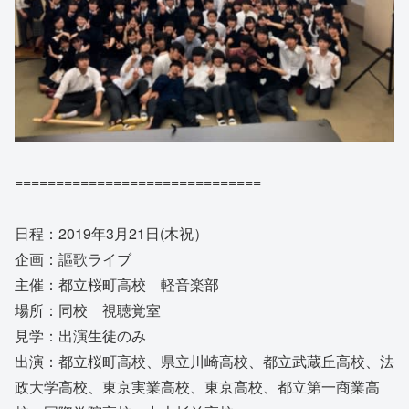
==============================
日程：2019年3月21日(木祝）
企画：謳歌ライブ
主催：都立桜町高校 軽音楽部
場所：同校 視聴覚室
見学：出演生徒のみ
出演：都立桜町高校、県立川崎高校、都立武蔵丘高校、法
政大学高校、東京実業高校、東京高校、都立第一商業高