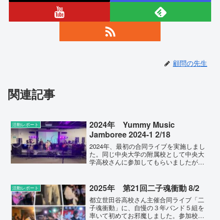
顧問の先生
関連記事
2024年 Yummy Music
活動レポート
Jamboree 2024-1 2/18
2024年、最初の合同ライブを実施しまし
た。同じ中央大学の附属校として中央大
学高校さんに参加してもらいましたが、
記録が確かならこの2011年12月以来で
す。（何となく疎遠になっていただけ
で、何があったわけでもありません；）
2025年 第21回二子魂衝動 8/2
活動レポート
また神奈川県立港北...
都立世田谷高校さん主催合同ライブ「二
子魂衝動」に、自慢の３年バンド５組を
率いて初めてお邪魔しました。参加校と