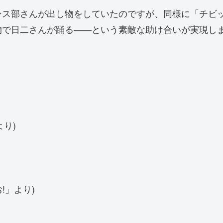
ンス部さんが出し物をしていたのですが、同様に「チビ
物で日二さんが踊る――という素敵な助け合いが実現し
より)
お!」より)