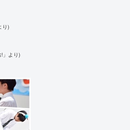
より)
お!」より)