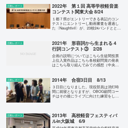
2022年 第１回 高等学校軽音楽
活動レポート
コンテスト関東大会 8/24
１都７県がエントリーできる表記のコン
テストにエントリーし動画審査を通過し
た〈Naughtivil〉が、23校24バンドととも
に演奏を披露しました。◆演奏が終わる
たびに審査員からコメントをもらうスタ
イルはMUSICDAYSと同様。ただ、MC
2021年 形容詞から生まれる４
活動レポート
が...
行詞コンテスト③ 2/28
企画の説明についてはこちら生徒間投票
上位入賞作品はこちら各校顧問賞の発表
はこちら取り組んでみての感想（中央大
学杉並高校 部員）作詞をするのは初めて
の事だったため難しく感じたが、機会が
あればまたやりたい。思っていたより
2014年 合宿3日目 8/13
活動レポート
も、ギャグ系で笑えるよ...
３日目になりました。現役部員は消灯時
間に就寝となりますが、OBOG顧問コー
チはその後にライブに向けた練習をして
います。昼は昼で現役部員の練習を見
て、いろいろとアドバイスをしたりして
いますから、24時間体制と言っても良い
ほどの過酷な状況です。...
2013年 高校軽音フェスティバ
活動レポート
ルin大阪城 6/9
平成24年度東京都高等学校文化祭軽音楽