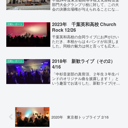
部門大会グランプリ校に対して、この大
会の決勝出場権が与えられることになり
ました。 そこで、5/6の合同ライブを選
考会の場とし、〈パピヨン〉を中杉代表
（つまり東京都代表）に選出しました。
2023年 千葉英和高校 Church
活動レポート
（演奏曲はオリジナ...
Rock 12/26
千葉英和高校の合同ライブにお声がけい
ただき、本校からは４バンドが出演しま
した。同校の魅力は何と言っても広大な
ステージです。コンテストの決勝にでも
進出しない限り、こういう環境で演奏で
きることはないので、良い機会となりま
2018年 新歓ライブ（その2）
活動レポート
した。（加えて、１年生２...
4/16
「中杉音楽部の真骨頂、２年生３年生バ
ンドのオリジナル曲を披露します！」と
いう趣旨でお送りした、新歓ライブ(その
2)です。たいへんたくさんの新入生に聞
きにきてもらえましたが、初めて聞く曲
ばかりのこのライブ、どのように受け止
められたのでしょう？...
2020年 東京都トップライブ 2/16