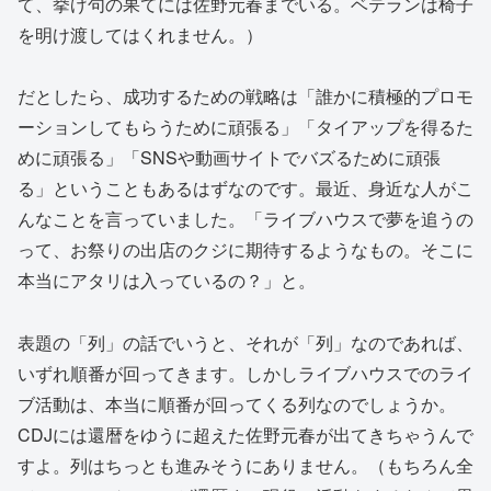
て、挙げ句の果てには佐野元春までいる。ベテランは椅子
を明け渡してはくれません。）
だとしたら、成功するための戦略は「誰かに積極的プロモ
ーションしてもらうために頑張る」「タイアップを得るた
めに頑張る」「SNSや動画サイトでバズるために頑張
る」ということもあるはずなのです。最近、身近な人がこ
んなことを言っていました。「ライブハウスで夢を追うの
って、お祭りの出店のクジに期待するようなもの。そこに
本当にアタリは入っているの？」と。
表題の「列」の話でいうと、それが「列」なのであれば、
いずれ順番が回ってきます。しかしライブハウスでのライ
ブ活動は、本当に順番が回ってくる列なのでしょうか。
CDJには還暦をゆうに超えた佐野元春が出てきちゃうんで
すよ。列はちっとも進みそうにありません。（もちろん全