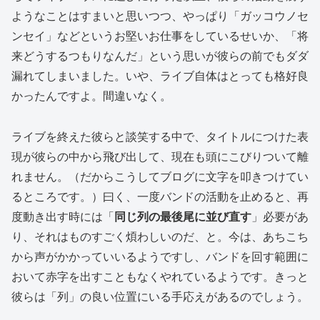
ようなことはすまいと思いつつ、やっぱり「ガッコウノセ
ンセイ」などというお堅いお仕事をしているせいか、「将
来どうするつもりなんだ」という思いが彼らの前でもダダ
漏れてしまいました。いや、ライブ自体はとっても格好良
かったんですよ。間違いなく。
ライブを終えた彼らと談笑する中で、タイトルにつけた表
現が彼らの中から飛び出して、現在も頭にこびりついて離
れません。（だからこうしてブログに文字を叩きつけてい
るところです。）曰く、一度バンドの活動を止めると、再
度動き出す時には「
同じ列の最後尾に並び直す
」必要があ
り、それはものすごく煩わしいのだ、と。今は、あちこち
から声がかかっていいるようですし、バンドを回す範囲に
おいて赤字を出すこともなくやれているようです。きっと
彼らは「列」の良い位置にいる手応えがあるのでしょう。