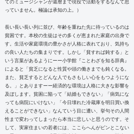
てのミュージシャンが還暦まで現役で活動をするなんて思
っていません。極論は承知の上。）
長い長い長い列に並び、年齢を重ねた先に待っているのは
貧困です。本校の生徒はその多くが恵まれた家庭の出身で
す。生活や家庭環境の豊かさが人格に表れており、気持ち
の良い人たちの集まりです。しかし「貧すれば鈍する」と
いう言葉があるようにーー小学館『ことわざを知る辞典』
によると「貧乏になると性質や頭の働きまでも鈍くなる。
また、貧乏するとどんな人でもさもしい心をもつようにな
る。」とありますーー経済的な環境は人格に大きな影響を
及ぼします。貧困に陥って「結婚もできない」「病気にな
っても病院にいけない」「今日壊れた冷蔵庫を明日買い換
えることができない」なんていう目に遭い、挙句その人間
性まで変わってしまったら本当に悲しいと思うのです。そ
して、実家住まいの若者には、ここらへんがピンとこない