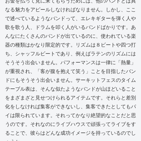
お金を払って見に来てもらうためには、他のバンドとは異
なる魅力をアピールしなければなりません。しかし、ここ
で述べているようなバンドって、エレキギターを弾く人や
歌を歌う人、ドラムを叩く人がいるバンドばかりです。あ
んなにたくさんのバンドが出ているのに、使われている楽
器の種類はかなり限定的です。リズムは８ビートや四つ打
ち、シャッフルビートであり、例えばラテンのリズムには
そうそう出会いません。パフォーマンスは一律に「熱量」
が重視され、「客が腹を抱えて笑う」ことを目指したバン
ドにもそうそう出会いません。サーキットフェスのタイム
テーブル表は、そんな似たようなバンドが山ほどいること
をまざまざと見せつけられるアイテムです。それらと差別
化をしなければ集客ができないし、集客できたとしてもパ
イは限られています。それってかなり絶望的なことだと思
うのです。それなのにライブハウスで頑張ってライブをす
ることで、彼らはどんな成功イメージを持っているのでし