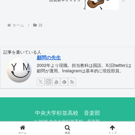
ホーム
雑
記事を書いている人
顧問の先生
2002年より現職。担当教科は国語。X(旧twitter)は
顧問が運用。Instagramは基本的に現役部員。
中央大学杉並高校 音楽部
© 2025 中央大学杉並高校 音楽部.
ホーム
検索
トップ