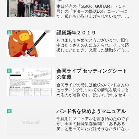
本日発売の『Go!Go! GUITAR』（１月
号）の「ギターの部活Do!」コーナーに
て、私たちが取り上げられています。
（見開きページ！）（5年ぶり2度目！）
ぜひお手に取ってご覧ください。
謹賀新年２０１９
雑
あけましておめでとうございます。旧年
中はたくさんの人に支えられ、そして応
援していただき、充実した活動を行うこ
とができました。本年もたくさんの人に
支えていただきながら、常に新しい挑戦
を続け、自由でクリエイティブな活動を
していきたいと思います。...
合同ライブ セッティングシート
雑
の変遷
合同ライブの時には他校のバンドさんの
セッティングについての情報を取りまと
めるのが通例です。(たまにそれをせずに
「どんなセッティングのバンドが来たっ
て対応するぜ！」という強気な学校もあ
りますが。)他校のライブに参加する時
バンド名を決めようマニュアル
雑
も、自校で主催する時も...
部員用にマニュアルを書き始めたのです
が、全国の軽音楽部顧問に「あるある
笑」と思っていただけそうなネタになり
ますので、こちらに転載。（"○○期"は本
校のバンド名の事例です。）①特殊な記