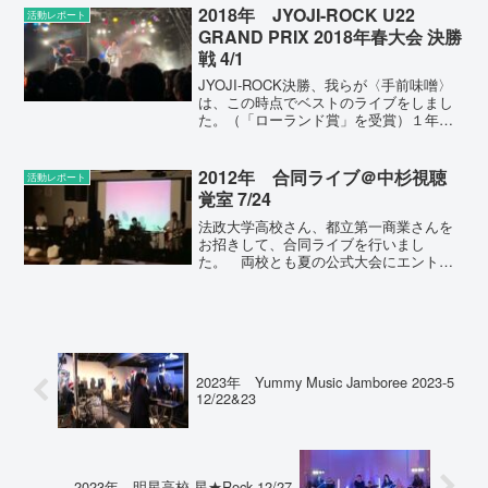
学の学園祭ライブで、昨年のグランプリ
2018年 JYOJI-ROCK U22
活動レポート
バンドの演奏を聴くことが...
GRAND PRIX 2018年春大会 決勝
戦 4/1
JYOJI-ROCK決勝、我らが〈手前味噌〉
は、この時点でベストのライブをしまし
た。（「ローランド賞」を受賞）１年半
以上、全然評価されることもなく（顧問
もほとんど褒めることなく）、何度も腐
りかけながらそれでも努力を続けた結果
2012年 合同ライブ＠中杉視聴
活動レポート
として、賞をもら...
覚室 7/24
法政大学高校さん、都立第一商業さんを
お招きして、合同ライブを行いまし
た。 両校とも夏の公式大会にエントリ
ーしたバンドに出演していただき、明日
の音源予選から始まる大会の「激戦」を
うかがわせる内容となりました。皆で準
決勝～決勝～関東とコマを進め...
2023年 Yummy Music Jamboree 2023-5
12/22&23
2023年 明星高校 星★Rock 12/27