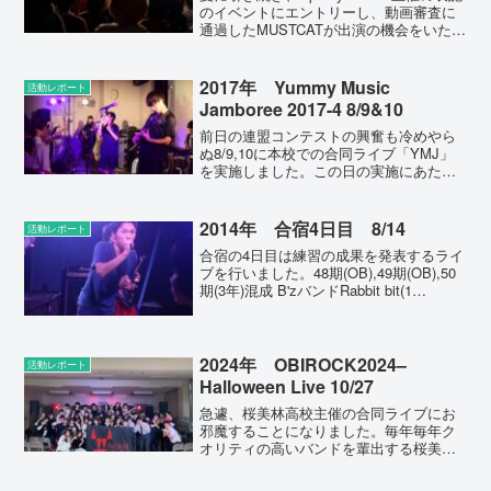
のイベントにエントリーし、動画審査に
通過したMUSTCATが出演の機会をいただ
きました。どこかでご一緒したバンドさ
んも多く出演しており、さながら合同ラ
イブのような雰囲気もありつつ、ライブ
2017年 Yummy Music
活動レポート
ハ...
Jamboree 2017-4 8/9&10
前日の連盟コンテストの興奮も冷めやら
ぬ8/9,10に本校での合同ライブ「YMJ」
を実施しました。この日の実施にあた
り、都大会決勝出場バンド以外の部員
は、その都大会決勝当日の朝一に学校に
集まり、ライブの設営を終えてからパル
2014年 合宿4日目 8/14
活動レポート
テノン多摩に駆け付け...
合宿の4日目は練習の成果を発表するライ
ブを行いました。48期(OB),49期(OB),50
期(3年)混成 B'zバンドRabbit bit(1
年)Magnolia(1年)青りんご(1年)quatre(1
年)Six petal(1年)曖昧小町...
2024年 OBIROCK2024–
活動レポート
Halloween Live 10/27
急遽、桜美林高校主催の合同ライブにお
邪魔することになりました。毎年毎年ク
オリティの高いバンドを輩出する桜美林
高校さんとご一緒することができ、刺激
的な時間となりました。（帰りがけに大