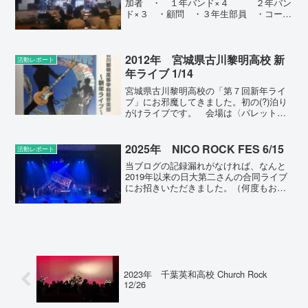
加者 ・ １年バンド×４ ２年バン
ド×３ ・顧問 ・３年生部員 ・コー
チ ・ＯＢＯＧ（１名）■今回の発表会の
ノルマ ・１年→オリジナル曲１曲か、
コピー２曲 ・２年→オリジナル曲２曲■
発表会の流れ全バ...
2012年 宮城県古川黎明高校 新
活動レポート
年ライブ 1/14
宮城県古川黎明高校の「第７回新年ライ
ブ」にお邪魔してきました。初の(?)泊り
がけライブです。 会場は〈パレットお
おさき〉の多目的ホール、この手の催し
物の会場としてはちょうどいいサイズで
した。照明もきれいで、ＰＡ環境も充実
2025年 NICO ROCK FES 6/15
活動レポート
していました。（ＰＡ...
当ブログの記録漏れがなければ、なんと
2019年以来の日大第二さんの合同ライブ
にお招きいただきました。（何度もお誘
いをいただいていたのですが、こちらの
予定が合わず、でした。）演劇部顧問の
先生所有、圧倒的物量の照明は相変わら
ず、音響もバッチリ、...
2023年 千葉英和高校 Church Rock
12/26