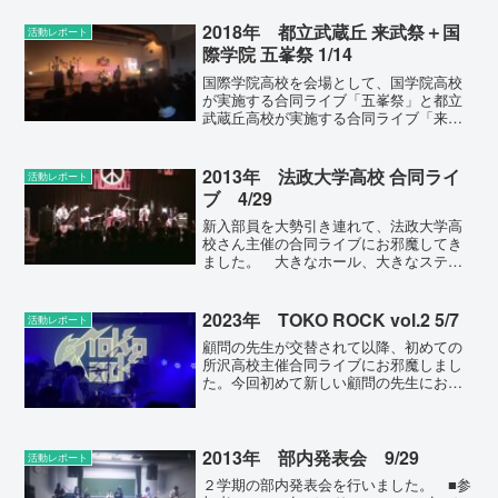
2018年 都立武蔵丘 来武祭＋国
活動レポート
際学院 五峯祭 1/14
国際学院高校を会場として、国学院高校
が実施する合同ライブ「五峯祭」と都立
武蔵丘高校が実施する合同ライブ「来武
祭」が同時進行で行われる、という何と
も珍しいスタイルでした。これまでも国
際学院さんは、2会場同時進行のスタイル
2013年 法政大学高校 合同ライ
活動レポート
で合同ライブを行ってお...
ブ 4/29
新入部員を大勢引き連れて、法政大学高
校さん主催の合同ライブにお邪魔してき
ました。 大きなホール、大きなステー
ジ、一級品のピアノ（ベーゼンドルファ
ー！）、素晴らしい会場でした。また実
力の伯仲する学校同士のライブ、刺激的
2023年 TOKO ROCK vol.2 5/7
活動レポート
な機会になったのではない...
顧問の先生が交替されて以降、初めての
所沢高校主催合同ライブにお邪魔しまし
た。今回初めて新しい顧問の先生にお会
いしましたが、この「高校軽音」の活動
を面白がってくださる方を顧問にお迎え
できたようで、同校の部員の皆さんは本
当にラッキーです。今後も...
2013年 部内発表会 9/29
活動レポート
２学期の部内発表会を行いました。 ■参