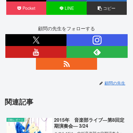
Pocket
LINE
コピー
顧問の先生をフォローする
顧問の先生
関連記事
2015年 音楽部ライブ―第8回定
活動レポート
期演奏会― 3/24