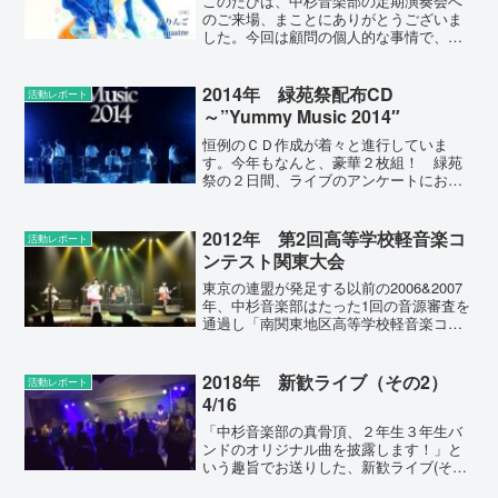
このたびは、中杉音楽部の定期演奏会へ
のご来場、まことにありがとうございま
した。今回は顧問の個人的な事情で、い
つにも増して準備不足の感が否めないも
のでしたが、なんとかやり遂げました。
（このブログでの事前の情報提供も不親
2014年 緑苑祭配布CD
活動レポート
切で、すいませんでした。...
～”Yummy Music 2014″
恒例のＣＤ作成が着々と進行していま
す。今年もなんと、豪華２枚組！ 緑苑
祭の２日間、ライブのアンケートにお答
えいただいた方（でＣＤを希望される
方）に無料でお渡ししています（枚数に
は限りがございます）。1. We are not
2012年 第2回高等学校軽音楽コ
活動レポート
alone /...
ンテスト関東大会
東京の連盟が発足する以前の2006&2007
年、中杉音楽部はたった1回の音源審査を
通過し「南関東地区高等学校軽音楽コン
テスト」のステージに立たせてもらいま
した。 あれから５年、今年は予選音
源審査～準決勝～決勝大会 という激戦
2018年 新歓ライブ（その2）
活動レポート
を勝ち抜き、〈...
4/16
「中杉音楽部の真骨頂、２年生３年生バ
ンドのオリジナル曲を披露します！」と
いう趣旨でお送りした、新歓ライブ(その
2)です。たいへんたくさんの新入生に聞