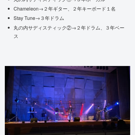
Chameleon
→２年ギター、２年キーボード１名
Stay Tune
→３年ドラム
丸の内サディスティック②
→２年ドラム、３年ベー
ス