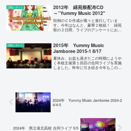
きにきてもらえましたが、初めて聞く曲
ばかりのこのライブ、どのように受け止
2012年 緑苑祭配布CD
活動レポート
められたのでしょう？...
～”Yummy Music 2012″
恒例のＣＤ作成が着々と進行していま
す。今年はなんと、豪華２枚組！ 緑苑
祭の２日間、ライブのアンケートにお答
えいただいた方（でＣＤを希望される
方）に無料でお渡ししています（枚数に
は限りがございます）。
2015年 Yummy Music
活動レポート
1.Introduction2.Next ...
Jamboree 2015-1 8/17
夏休み、お盆も過ぎたこの時期にようや
く本校主催第１回目の合同ライブを実施
しました。昨年に引き続き今年もこの
8/17に朋優学院さんとの２校ライブで
す。（空調工事の関係で控室を確保でき
ず、たくさんの学校をお呼びする形態で
は実施できませんでした。...
2024年 Yummy Music Jamboree 2024-2
4/4-5
2024年 県立港北高校 合同ライブ 5/5