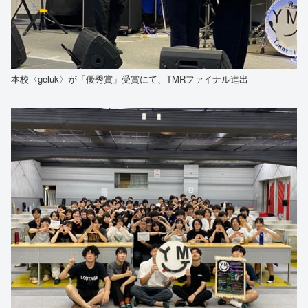
本校〈geluk〉が「優秀賞」受賞にて、TMRファイナル進出