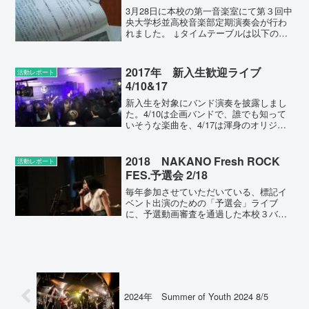
3月28日に本校の第一音楽室にて第３回中
央大学杉並高校音楽部定期演奏会が行わ
れました。 ↓タイムテーブルは以下の通
りです。開 場――１３：２０～第１部
――１３：４０～・Jona×Jona・tapies・
あんまりな木よう日・テリー・Guten...
2017年 新入生歓迎ライブ
活動レポート
4/10&17
新入生を対象にバンド演奏を披露しまし
た。4/10は企画バンドで、誰でも知って
いそうな楽曲を、4/17は渾身のオリジナ
ル曲を披露しました。たくさんご来場い
ただいたのですが、入部希望者は…
============================...
2018 NAKANO Fresh ROCK
活動レポート
FES.予選会 2/18
毎年参加させていただいている、標記イ
ベント出演のための「予選会」ライブ
に、予選動画審査を通過した本校３バン
ドが出演しました。結果として、〈しー
らかんす。〉が、グランプリ、準グラン
プリに次ぐ優秀賞(Best7相当）を受賞
し、4/29の野外イベ...
2024年 Summer of Youth 2024 8/5