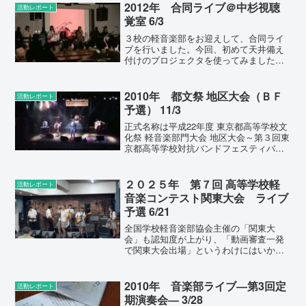
2012年 合同ライブ＠中杉視聴
活動レポート
覚室 6/3
３校の軽音楽部をお迎えして、合同ライ
ブを行いました。今回、初めて天井備え
付けのプロジェクタを使ってみました
が、これが予想以上にイイ感じ。今回は
色を投影しただけですが、これからは画
像を投影してみたり、演奏風景をリアル
2010年 都文祭 地区大会（ＢＦ
活動レポート
タイムに映し出したりと、工...
予選） 11/3
正式名称は平成22年度 東京都高等学校文
化祭 軽音楽部門大会 地区大会～第３回東
京都高等学校対抗バンドフェスティバル
～です。 ３会場に分かれて行われるこ
の地区大会、本校の代表バンド〈Zero
GraⅤity〉はＡ会場（＠東放学園）にて演
２０２５年 第７回 高等学校軽
活動レポート
奏を...
音楽コンテスト関東大会 ライブ
予選 6/21
全国学校軽音楽部協会主催の「関東大
会」も認知度が上がり、「動画審査一発
で関東大会出場」というわけにはいかな
くなりました。 今回は８バンドがエン
トリーし、うち６バンドがこの日の「ラ
イブ予選」に臨み、そのうちの〈poppin
2010年 音楽部ライブ―第3回定
活動レポート
sugar〉〈My...
期演奏会― 3/28