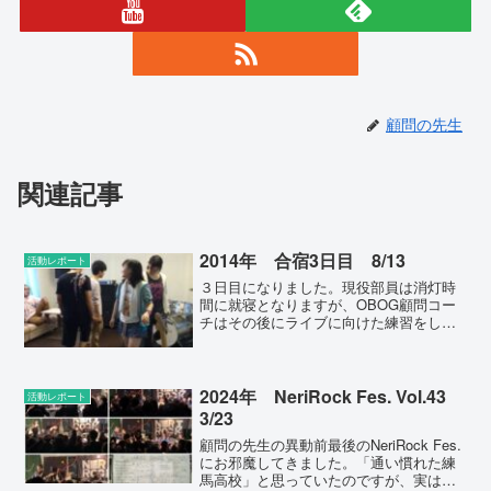
顧問の先生
関連記事
2014年 合宿3日目 8/13
活動レポート
３日目になりました。現役部員は消灯時
間に就寝となりますが、OBOG顧問コー
チはその後にライブに向けた練習をして
います。昼は昼で現役部員の練習を見
て、いろいろとアドバイスをしたりして
いますから、24時間体制と言っても良い
ほどの過酷な状況です。...
2024年 NeriRock Fes. Vol.43
活動レポート
3/23
顧問の先生の異動前最後のNeriRock Fes.
にお邪魔してきました。「通い慣れた練
馬高校」と思っていたのですが、実は、