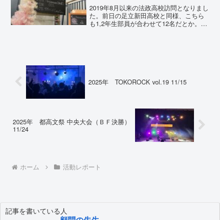
2019年8月以来の法政高校訪問となりまし
た。前日の足立新田高校と同様、こちら
も1,2年生部員が合わせて12名だとか。
数々の実績を誇る「名門」に部員が集ま
らないのは不思議でなりません。法政で
一生懸命バンドをやれば、３年次には間
違いなく楽しい...
2025年 TOKOROCK vol.19 11/15
2025年 都高文祭 中央大会（ＢＦ決勝）
11/24
ホーム
活動レポート
記事を書いている人
顧問の先生