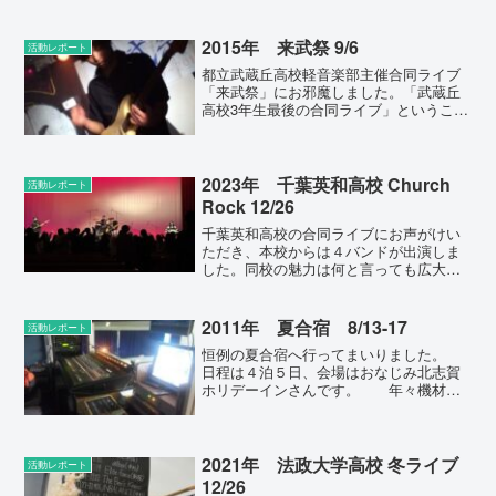
本格的にお邪魔するようになったのは、
コロナ禍以降なんですね。2018年
NAKANO Fresh ROCK FES.1...
2015年 来武祭 9/6
活動レポート
都立武蔵丘高校軽音楽部主催合同ライブ
「来武祭」にお邪魔しました。「武蔵丘
高校3年生最後の合同ライブ」ということ
で、本校からもぜひ3年生を多く連れて行
きたかったのですが、あいにく都合悪
く、3年生は1バンド、しかし総勢8バンド
が参加することにな...
2023年 千葉英和高校 Church
活動レポート
Rock 12/26
千葉英和高校の合同ライブにお声がけい
ただき、本校からは４バンドが出演しま
した。同校の魅力は何と言っても広大な
ステージです。コンテストの決勝にでも
進出しない限り、こういう環境で演奏で
きることはないので、良い機会となりま
2011年 夏合宿 8/13-17
活動レポート
した。（加えて、１年生２...
恒例の夏合宿へ行ってまいりました。
日程は４泊５日、会場はおなじみ北志賀
ホリデーインさんです。 年々機材が
充実していく北志賀ホリデーインさん。
今年行ってみると、今まで調光ブースだ
ったスペースが、ＰＡと調光同時に扱え
るスペースになっていまし...
2021年 法政大学高校 冬ライブ
活動レポート
12/26